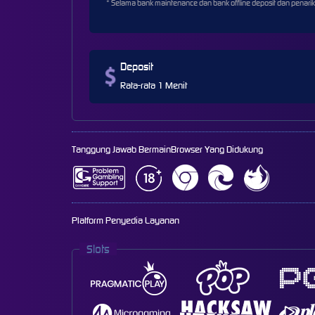
* Selama bank maintenance dan bank offline deposit dan penarik
Deposit
Rata-rata 1 Menit
Tanggung Jawab Bermain
Browser Yang Didukung
Platform Penyedia Layanan
Slots