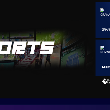
GRAN
NORW