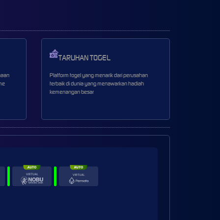
TARUHAN TOGEL
haan
Platform togel yang menarik dari perusahan
ame
terbaik di dunia yang menawarkan hadiah
kemenangan besar