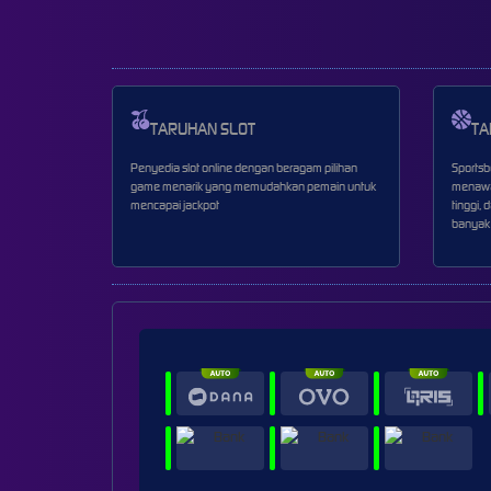
TARUHAN SLOT
TA
Penyedia slot online dengan beragam pilihan
Sportsb
game menarik yang memudahkan pemain untuk
menawar
mencapai jackpot
tinggi,
banyak 