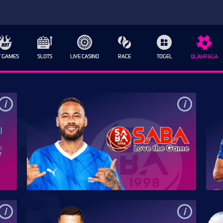
T GAMES
SLOTS
LIVE CASINO
RACE
TOGEL
OLAHRAGA
i
i
i
i