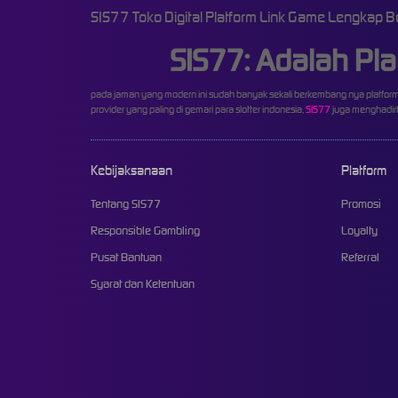
SIS77 Toko Digital Platform Link Game Lengkap B
SIS77: Adalah Pla
pada jaman yang modern ini sudah banyak sekali berkembang nya platform
provider yang paling di gemari para slotter indonesia,
SIS77
juga menghadirka
Kebijaksanaan
Platform
Tentang SIS77
Promosi
Responsible Gambling
Loyalty
Pusat Bantuan
Referral
Syarat dan Ketentuan