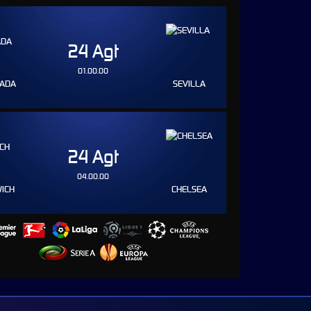
24 Agt
01.00.00
ADA
SEVILLA
24 Agt
04.00.00
ICH
CHELSEA