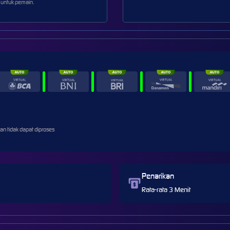
untuk pemain.
an tidak dapat diproses
Penarikan
Rata-rata 3 Menit