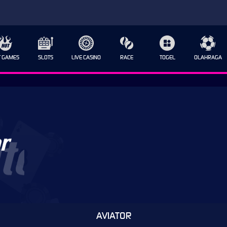
T GAMES
SLOTS
LIVE CASINO
RACE
TOGEL
OLAHRAGA
AVIATOR