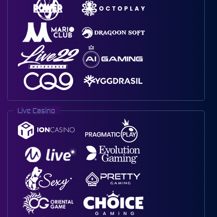
Live Casino