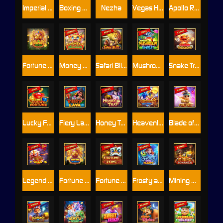
Imperial Majesty
Boxing Fury
Nezha
Vegas Hot Fruit
Apollo Ray of Luck
Fortune Jewels I
Money Dragon
Safari Blitz
Mushroom Bandit
Snake Treasure
Lucky Fortune
Fiery Lava
Honey Trap
Heavenly Fortunes 2
Blade of Fortune
Legend of Nian
Fortune Jewels II
Fortune Lions
Frosty and Flamy
Mining Bonanza