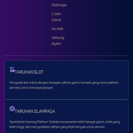
Olahraga
Crash
Game
Arcade
Sabung
Ayam
TARUHAN SLOT
Penyedia slot online dengan beragam pilihan game menarik yang memudahkan
pemain untuk mencapai jackpot
TARUHAN OLAHRAGA
Sportsbook Gaming Platform Terbaik menawarkan lebih banyak game, odds yang
lebih tinggi, dan menyediakan pilihan yang lebih banyak untuk pemain.