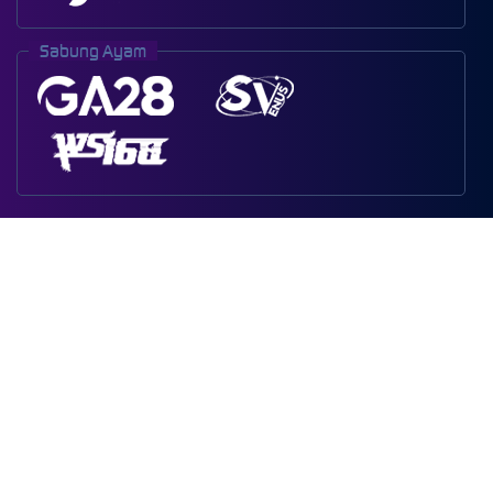
Sabung Ayam