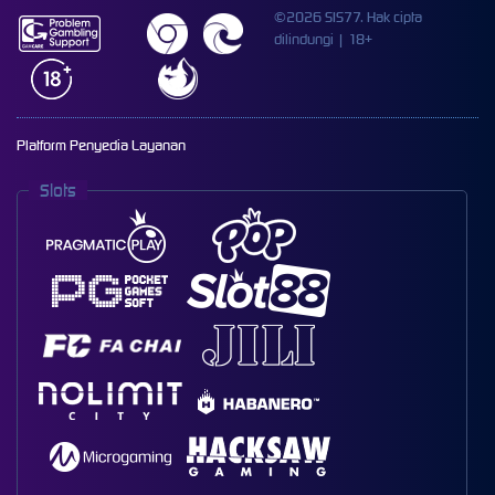
©2026 SIS77. Hak cipta
dilindungi | 18+
Platform Penyedia Layanan
Slots