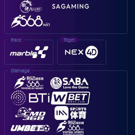
Race
Togel
Olahraga