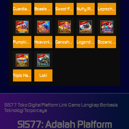
Guardian of the Museum
Beasts Of Luck
Sweet Frenzy
Nutty Riches
Leprechaun Bonanza
Pumpkins Go Lucky
Heavenly Fortunes
Ganesha Luck
Legend Of Eagle
Oceanic Melodies
Triple Happiness
Loki
SIS77 Toko Digital Platform Link Game Lengkap Berbasis
Teknologi Terpercaya
SIS77: Adalah Platform