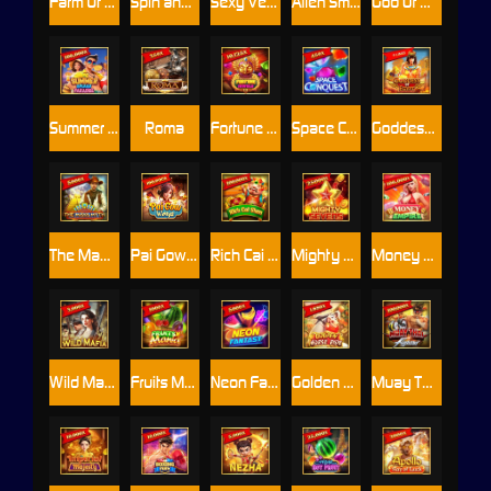
Farm Of Fortune
Spin and Win
Sexy Vegas
Alien Smash
God Of Wealth
Summer Splash Paradise
Roma
Fortune Jewels III
Space Conquest
Goddess Of Egypt
The Maya Myth
Pai Gow Ways
Rich Cai Shen
Mighty Sevens
Money Empire
Wild Mafia
Fruits Mania
Neon Fantasy
Golden Horse Ride
Muay Thai Fighter