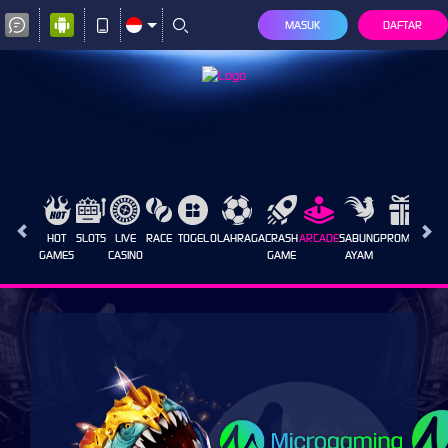
MASUK
DAFTAR
HOT
SLOTS
LIVE
RACE
TOGEL
OLAHRAGA
CRASH
ARCADE
SABUNG
PROMOSI
GAMES
CASINO
GAME
AYAM