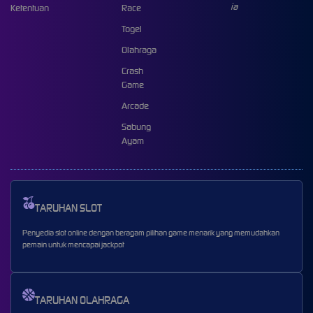
Ketentuan
Race
Togel
Olahraga
Crash
Game
Arcade
Sabung
Ayam
TARUHAN SLOT
Penyedia slot online dengan beragam pilihan game menarik yang memudahkan
pemain untuk mencapai jackpot
TARUHAN OLAHRAGA