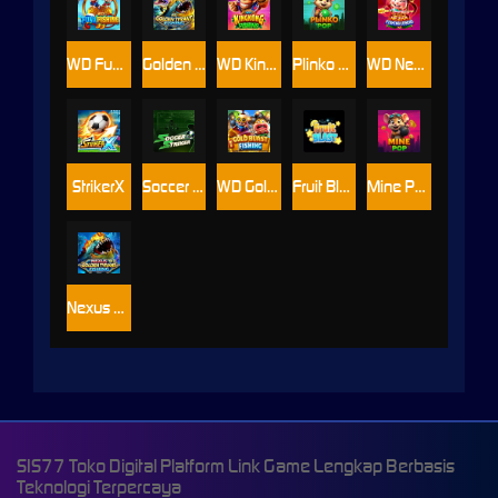
WD FuWa Fishing
Golden Tyrant Fishing
WD King Kong Fishing
Plinko Pop
WD Nezha Fishing Legend
StrikerX
Soccer Striker
WD Gold Blast Fishing
Fruit Blast
Mine Pop
Nexus Golden Tyrant
SIS77 Toko Digital Platform Link Game Lengkap Berbasis
Teknologi Terpercaya