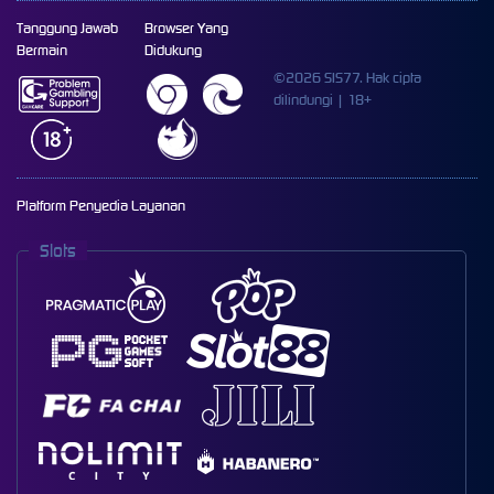
Tanggung Jawab
Browser Yang
Bermain
Didukung
©2026 SIS77. Hak cipta
dilindungi | 18+
Platform Penyedia Layanan
Slots