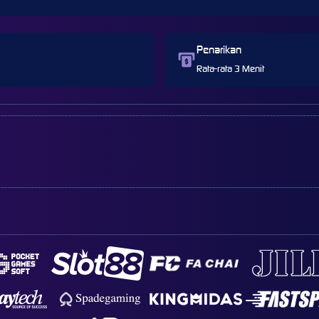
Penarikan
Rata-rata 3 Menit