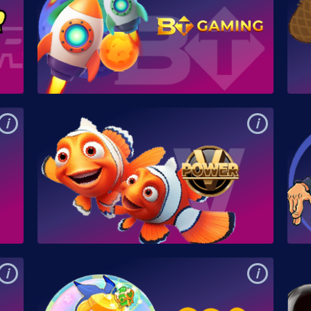
i
i
i
i