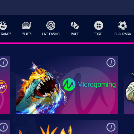
T GAMES
SLOTS
LIVE CASINO
RACE
TOGEL
OLAHRAGA
i
i
i
i