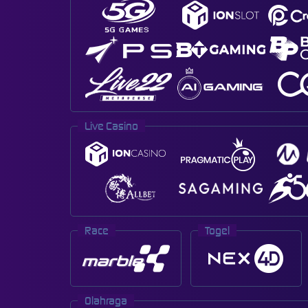
Live Casino
Race
Togel
Olahraga