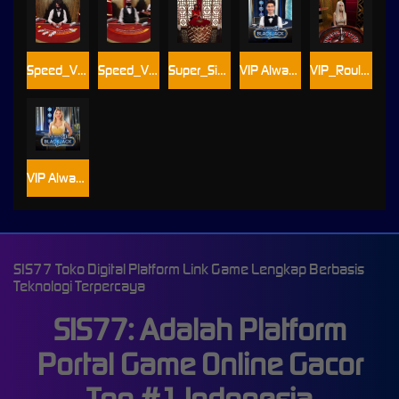
Speed_VIP_Blackjack_C
Speed_VIP_Blackjack_D
Super_Sic_Bo
VIP Always 6 Blackjack 2
VIP_Roulette
VIP Always 6 Blackjack 3
SIS77 Toko Digital Platform Link Game Lengkap Berbasis
Teknologi Terpercaya
SIS77: Adalah Platform
Portal Game Online Gacor