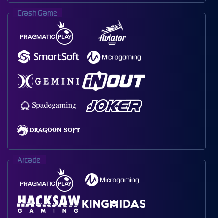
Crash Game
Arcade