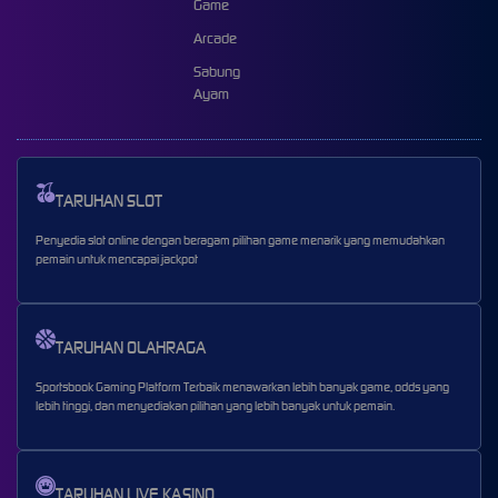
Game
Arcade
Sabung
Ayam
TARUHAN SLOT
Penyedia slot online dengan beragam pilihan game menarik yang memudahkan
pemain untuk mencapai jackpot
TARUHAN OLAHRAGA
Sportsbook Gaming Platform Terbaik menawarkan lebih banyak game, odds yang
lebih tinggi, dan menyediakan pilihan yang lebih banyak untuk pemain.
TARUHAN LIVE KASINO