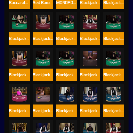
Baccarat_Squeeze
Red Baron RNG
MONOPOLY Roll'em
Blackjack_B
Blackjack_C
Blackjack_D
Blackjack_Diamond_VIP
Blackjack_E
Blackjack_Fortune_VIP
Blackjack_G
Blackjack_Grand_VIP
Blackjack_H
Blackjack_I
Blackjack_Infinite
Blackjack_J
Blackjack_Party
Blackjack_Platinum_VIP
Blackjack_Silver_1
Blackjack_Silver_2
Blackjack_Silver_3