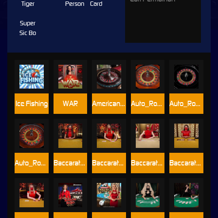
Tiger
Person
Card
Super
Sic Bo
Ice Fishing
WAR
American_Roulette
Auto_Roulette
Auto_Roulette_La_Partage
Auto_Roulette_VIP
Baccarat_A
Baccarat_B
Baccarat_C
Baccarat_Control_Squeeze