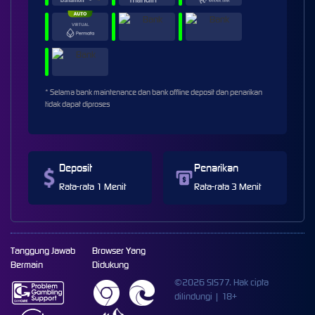
* Selama bank maintenance dan bank offline deposit dan penarikan
tidak dapat diproses
Deposit
Penarikan
Rata-rata 1 Menit
Rata-rata 3 Menit
Tanggung Jawab
Browser Yang
Bermain
Didukung
©2026 SIS77. Hak cipta
dilindungi | 18+