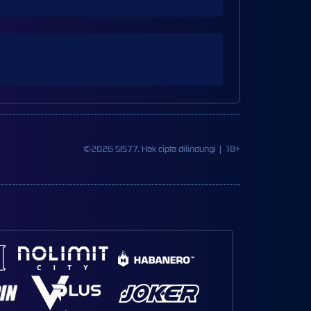
©2026 SIS77. Hak cipta dilindungi | 18+