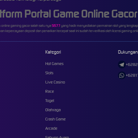
tform Portal Game Online Gaco
 online gaming gacor salah satu nya
SIS77
yang hadir menyediakan permainan slot yang lengkap d
n kepercayaan deposit dan penarikan tercepat saat ini sudah terverifkasi oleh licensi gaming onli
Kategori
Dukungan
Hot Games
+6282
Slots
+6281
Live Casino
Race
Togel
Olahraga
Crash Game
Arcade
Sabung Ayam