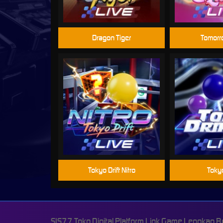
Dragon Tiger
Tomorr
Tokyo Drift Nitro
Tokyo
SIS77 Toko Digital Platform Link Game Lengkap B