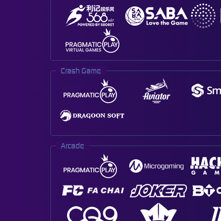
Crash Game
Arcade