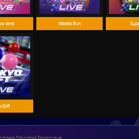
ow land
Marble Run
Supe
 Drift
erbasis Teknologi Terpercaya