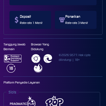
Deposit
Penarikan
Rata-rata 1 Menit
Rata-rata 3 Menit
Tanggung Jawab
Browser Yang
Bermain
Didukung
©2026 SIS77. Hak cipta
dilindungi | 18+
Platform Penyedia Layanan
Slots