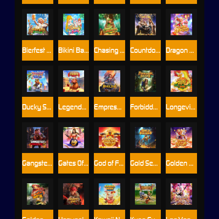
Bierfest Delight
Bikini Babes
Chasing Leprechaun Coins
Countdown to Fortune
Dragon Wonder
Ducky Spin
Legendary El Toro
Empress of the Black Seas
Forbidden Island
Longevity dragon(Fulong)
Gangster's Paradise
Gates Of Kunlun
God of Fortune
Gold Seekers
Golden Gallop