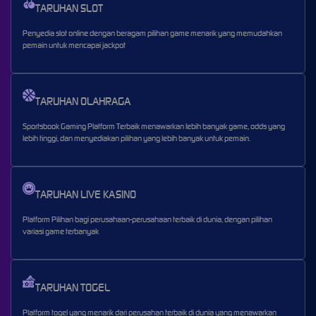
TARUHAN SLOT
Penyedia slot online dengan beragam pilihan game menarik yang memudahkan
pemain untuk mencapai jackpot
TARUHAN OLAHRAGA
Sportsbook Gaming Platform Terbaik menawarkan lebih banyak game, odds yang
lebih tinggi, dan menyediakan pilihan yang lebih banyak untuk pemain.
TARUHAN LIVE KASINO
Platform Pilihan bagi perusahaan-perusahaan terbaik di dunia, dengan pilihan
variasi game terbanyak
TARUHAN TOGEL
Platform togel yang menarik dari perusahan terbaik di dunia yang menawarkan