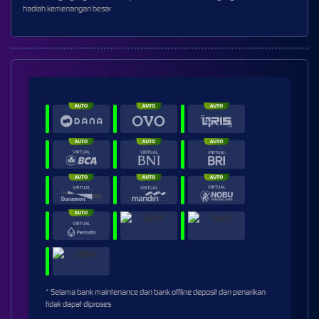
hadiah kemenangan besar
* Selama bank maintenance dan bank offline deposit dan penarikan
tidak dapat diproses