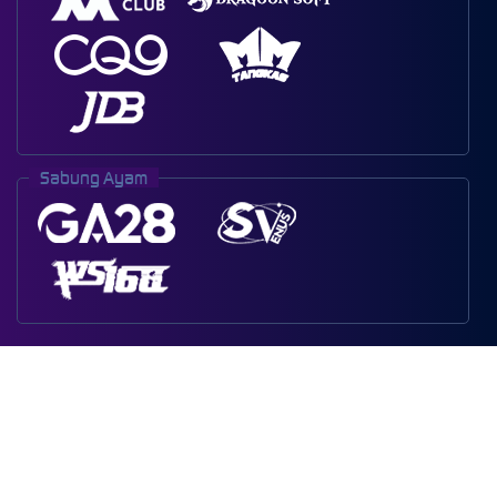
Sabung Ayam