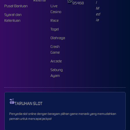
Referral
95468
Pusat Bantuan
Live
Casino
Syarat dan
Ketentuan
Race
Togel
Olahraga
Crash
Game
Arcade
Sabung
Ayam
TARUHAN SLOT
Penyedia slot online dengan beragam pilihan game menarik yang memudahkan
pemain untuk mencapai jackpot