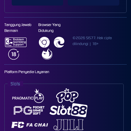
Tanggung Jawab
Browser Yang
Bermain
Didukung
©2026 SIS77. Hak cipta
dilindungi | 18+
Platform Penyedia Layanan
Slots