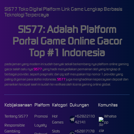
SIS77 Toko Digital Platform Link Game Lengkap Berbasis
Teknologi Terpercaya
SIS77: Adalah Platform
Portal Game Online Gacor
Top #1 Indonesia
pada jaman yang modern ini sudah banyak sekali berkembang nya platform online gaming
gacor salah satu nya
SIS77
yang hadir menyediakan permainan slot yang lengkap di
berbagai provider, seperti pragmatic dan pg soft merupakan top nomor 1 provider yang
paling di gemari para slotter indonesia,
SIS77
juga menghadirkan kepercayaan deposit dan
penarikan tercepat saat ini sudah terverifkasi oleh licensi gaming online global.
Kebijaksanaan
Platform
Kategori
Dukungan
Komunitas
Tentang SIS77
Promosi
Hot
+62822110
Whatsa
Games
42141
pp
Responsible
Loyalty
Gambling
Slots
+62817178