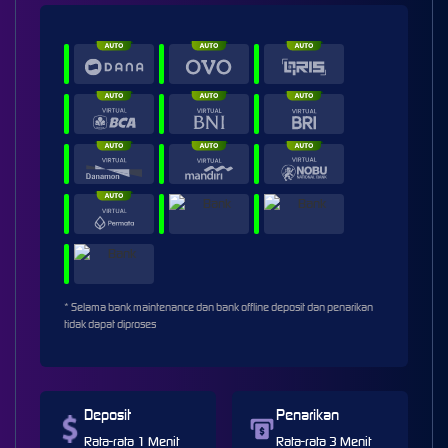
* Selama bank maintenance dan bank offline deposit dan penarikan
tidak dapat diproses
Deposit
Penarikan
Rata-rata 1 Menit
Rata-rata 3 Menit