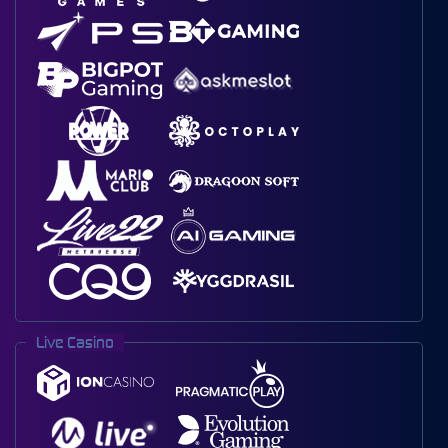
Live Casino