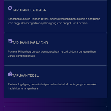
TARUHAN OLAHRAGA
Sportsbook Gaming Platform Terbaik menawarkan lebih banyak game, odds yang
lebih tinggi, dan menyediakan pilihan yang lebih banyak untuk pemain.
TARUHAN LIVE KASINO
Platform Pilihan bagi perusahaan-perusahaan terbaik di dunia, dengan pilihan
variasi game terbanyak
TARUHAN TOGEL
Platform togel yang menarik dari perusahan terbaik di dunia yang menawarkan
hadiah kemenangan besar