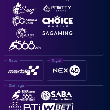
Race
Togel
Olahraga