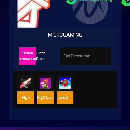
MICROGAMING
Semua
Crash
permainan
Game
FlyX
FlyX Cash Turbo
Incredible Balloon Machine