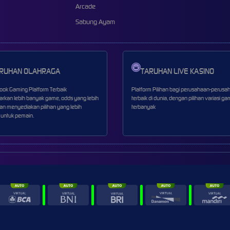
Arcade
Sabung Ayam
RUHAN OLAHRAGA
TARUHAN LIVE KASINO
ook Gaming Platform Terbaik
Platform Pilihan bagi perusahaan-perusa
kan lebih banyak game, odds yang lebih
terbaik di dunia, dengan pilihan variasi g
 dan menyediakan pilihan yang lebih
terbanyak
untuk pemain.