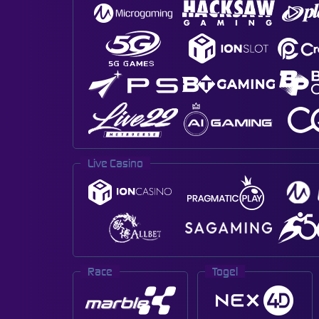
Live Casino
Race
Togel