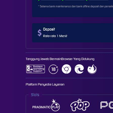
* Selama bank maintenance dan bank offline deposit dan penarik
Deposit
Rata-rata 1 Menit
Tanggung Jawab Bermain
Browser Yang Didukung
Platform Penyedia Layanan
Slots