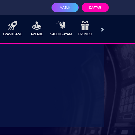
MASUK
DAFTAR
CRASH GAME
ARCADE
SABUNG AYAM
PROMOSI