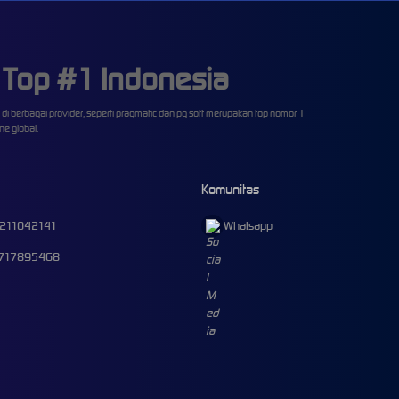
r Top #1 Indonesia
i berbagai provider, seperti pragmatic dan pg soft merupakan top nomor 1
ne global.
Komunitas
211042141
Whatsapp
717895468